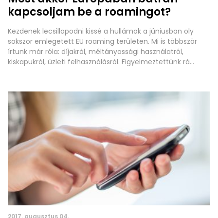
kapcsoljam be a roamingot?
Kezdenek lecsillapodni kissé a hullámok a júniusban oly
sokszor emlegetett EU roaming területen. Mi is többször
írtunk már róla: díjakról, méltányossági használatról,
kiskapukról, üzleti felhasználásról. Figyelmeztettünk rá
mindenkit: a nemzetközi hívások továbbra sem szűnnek
meg, illetve a szabályozás csimborasszójaként vettük
tudomásul, hogy bizonyos hívások olcsóbbak külföldön,
mint itthon. Van egy veszély, amely nem kapott megfelelő
2017. augusztus 04.