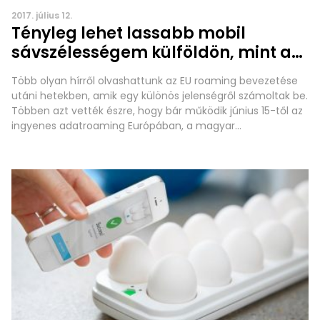
2017. július 12.
Tényleg lehet lassabb mobil
sávszélességem külföldön, mint az
ott élőknek?
Több olyan hírről olvashattunk az EU roaming bevezetése
utáni hetekben, amik egy különös jelenségről számoltak be.
Többen azt vették észre, hogy bár működik június 15-től az
ingyenes adatroaming Európában, a magyar
felhasználónak külföldön rosszabb az adatkapcsolata, mint
a helyi felhasználóknak. Alacsonyabb a sávszélesség,
“lassabb a net”, aminek az oka szerintük az, hogy a
szolgáltatóknak kedvezőtlen