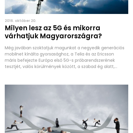
2016. október 20.
Milyen lesz az 5G és mikorra
várhatjuk Magyarországra?
Még javában szoktatjuk magunkat a negyedik generációs
mobilnet kínálta gyorsasághoz, a Telia és az Ericsson
máris befejezte Európa első 5G-s próbarendszerének
tesztjét, valós körülmények között, a szabad ég alatt,
Svédországban. Lássuk, milyen tulajdonságokkal rendelkezik
a próbahálózat, majd boncoljuk szét a számokat. A
rendszer a 15 GHz-es tartományban használt egy 800 MHz-
es spektrumot, felhasználónként 15 Gb/s-os sebességet,
és 3 ms-os késleltetést biztosítva.