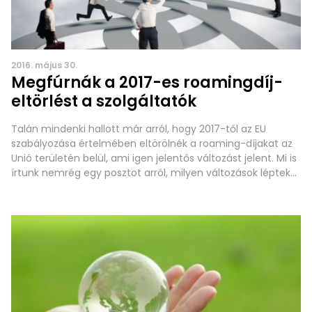
2016. május 30.
Megfúrnák a 2017-es roamingdíj-
eltörlést a szolgáltatók
Talán mindenki hallott már arról, hogy 2017-től az EU
szabályozása értelmében eltörölnék a roaming-díjakat az
Unió területén belül, ami igen jelentős változást jelent. Mi is
írtunk nemrég egy posztot arról, milyen változások léptek
életbe 2016. májustól a roamingdíjak terén. A lényeg, hogy
az előfizetők belföldi díj plusz nettó 15 forintos áron
kezdeményezhetnek hívást az EU területén