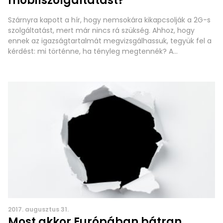
mobilszolgáltatást?
Szárnyra kapott a hír, hogy nemsokára kikapcsolják a 2G-s
szolgáltatást, mert már nincs rá szükség. Ahhoz, hogy
ennek az igazságtartalmát megvizsgálhassuk, tegyük fel a
kérdést: mi történne, ha tényleg megtennék? A
beszélgetések a mobilhálózatokon leginkább 2G-n és 3G-n
zajlanak &#8211; a Telekom nemrég kapcsolta be a 4G-n a
hangot &#8211; miközben 3G-n és 4G-n internetezünk.
2017. augusztus 31.
Most akkor Európában bátran