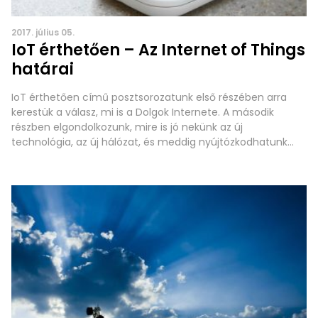
2017. július 05.
IoT érthetően – Az Internet of Things
határai
IoT érthetően című posztsorozatunk első részében arra
kerestük a válasz, mi is a Dolgok Internete. A második
részben elgondolkozunk, mire is jó nekünk az új
technológia, az új hálózat, és meddig nyújtózkodhatunk
jelenlegi tudásunk szerint. Lássunk egy hétköznapi példát.
Vezető tanácsadónk, Erik rendszeresen fut és bringázik. A
testedzéseit pedig pontosan követi, természetesen
okoskütyükkel: okosórát és kerékpárkompjutert használ.