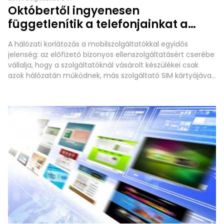
Októbertől ingyenesen
függetlenítik a telefonjainkat a
szolgáltatók
A hálózati korlátozás a mobilszolgáltatókkal egyidős
jelenség: az előfizető bizonyos ellenszolgáltatásért cserébe
vállalja, hogy a szolgáltatóknál vásárolt készülékei csak
azok hálózatán működnek, más szolgáltató SIM kártyájával
nem. Volt megoldás erre: a szolgáltatók a hűségidő lejárta
után &#8211; vagy akár előtte &#8211; vállalták, hogy
pénzért függetlenítik a telefonunkat. Ez az összeg az évek
során egyre alacsonyabb,