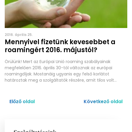
2016. április 25.
Mennyivel fizetünk kevesebbet a
roamingért 2016. májustól?
Örülünk! Mert az Európai Unió roaming szabályainak
megfelelően 2016. április 30-tól változnak az európai
roamingdíjak. Mostanáig ugyanis egy felső korlátot
határoztak meg a szolgáltatók részére, amit tilos volt
átlépni a roaming-díjak kiszámlázásánál. Most azonban
megváltozott a helyzet: nem limitárat, hanem belföldi
árakon felüli többletdíjakat határoztak meg euróban, olyan
Előző oldal
Következő oldal
összegeket, amikkel növelhető az előfizető egyébként
érvényes,