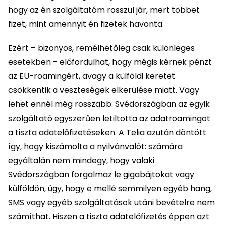
hogy az én szolgáltatóm rosszul jár, mert többet
fizet, mint amennyit én fizetek havonta.
Ezért – bizonyos, remélhetőleg csak különleges
esetekben – előfordulhat, hogy mégis kérnek pénzt
az EU-roamingért, avagy a külföldi keretet
csökkentik a veszteségek elkerülése miatt. Vagy
lehet ennél még rosszabb: Svédországban az egyik
szolgáltató egyszerűen letiltotta az adatroamingot
a tiszta adatelőfizetéseken. A Telia azután döntött
így, hogy kiszámolta a nyilvánvalót: számára
egyáltalán nem mindegy, hogy valaki
Svédországban forgalmaz le gigabájtokat vagy
külföldön, úgy, hogy e mellé semmilyen egyéb hang,
SMS vagy egyéb szolgáltatások utáni bevételre nem
számíthat. Hiszen a tiszta adatelőfizetés éppen azt