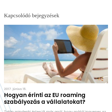
Kapcsolódó bejegyzések
2017. június 15.
Hogyan érinti az EU roaming
szabályozás a vállalatokat?
Talán mindenki értesült már arról, hogy mától ingyenes az