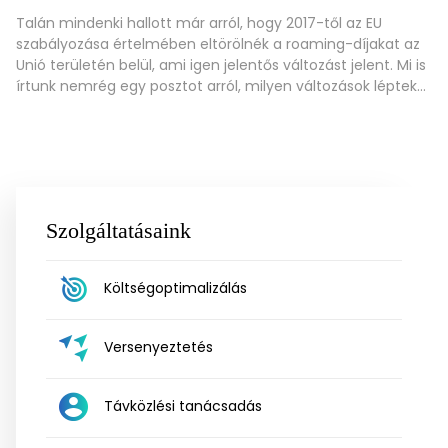
Talán mindenki hallott már arról, hogy 2017-től az EU
szabályozása értelmében eltörölnék a roaming-díjakat az
Unió területén belül, ami igen jelentős változást jelent. Mi is
írtunk nemrég egy posztot arról, milyen változások léptek
életbe 2016. májustól a roamingdíjak terén. A lényeg, hogy
az előfizetők belföldi díj plusz nettó 15 forintos áron
kezdeményezhetnek hívást az EU területén
Szolgáltatásaink
Költségoptimalizálás
Versenyeztetés
Távközlési tanácsadás