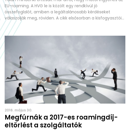
EU-roaming. A HVG le is közölt egy rendkívül jó
összefoglalót, amiben a legáltalánosabb kérdéseket
válaszolják meg, röviden. A cikk elsősorban a kisfogyasztói
kérdéseket taglalja, ugyanakkor nagyon kevesen
foglalkoznak a nagyfogyasztókkal. Ha vállalati csomagunk
van, mi változik mától, és mi marad ugyanolyan? Fontos
különbség a céges és a
2016. május 30.
Megfúrnák a 2017-es roamingdíj-
eltörlést a szolgáltatók