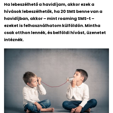
Ha lebeszélhető a havidíjam, akkor ezek a
hívások lebeszélhetők, ha 20 SMS benne van a
havidíjban, akkor – mint roaming SMS-t –
ezeket is felhasználhatom külföldön. Mintha
csak otthon lennék, és belföldi hívást, üzenetet
intéznék.