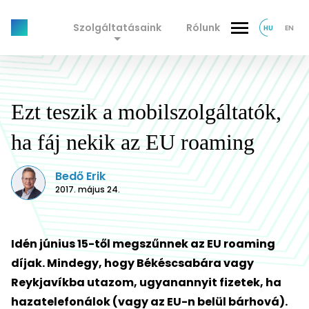
Szolgáltatásaink
Rólunk
HU
EN
Ezt teszik a mobilszolgáltatók,
ha fáj nekik az EU roaming
Bedő Erik
2017. május 24.
Idén június 15-től megszűnnek az EU roaming
díjak. Mindegy, hogy Békéscsabára vagy
Reykjavíkba utazom, ugyanannyit fizetek, ha
hazatelefonálok (vagy az EU-n belül bárhová).