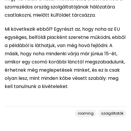
szomszédos ország szolgáltatójának hálózatára
csatlakozni, mielőtt külföldet tárcsázza.
Mi következik ebből? Egyrészt az, hogy noha az EU
egységes, belföldi piacként szeretne működni, ebből
a példából is láthatjuk, van még hová fejlődni. A
másik, hogy noha mindenki várja már június 15-ét,
amikor egy csomó korábbi lánctól megszabadulunk,
érhetnek még meglepetések minket, és ez is csak
olyan lesz, mint minden kőbe vésett szabály: meg
kell tanulnunk a kivételeket.
roaming
szolgáltatók