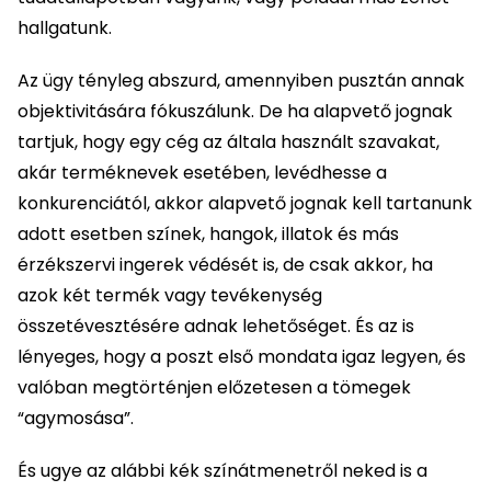
hallgatunk.
Az ügy tényleg abszurd, amennyiben pusztán annak
objektivitására fókuszálunk. De ha alapvető jognak
tartjuk, hogy egy cég az általa használt szavakat,
akár terméknevek esetében, levédhesse a
konkurenciától, akkor alapvető jognak kell tartanunk
adott esetben színek, hangok, illatok és más
érzékszervi ingerek védését is, de csak akkor, ha
azok két termék vagy tevékenység
összetévesztésére adnak lehetőséget. És az is
lényeges, hogy a poszt első mondata igaz legyen, és
valóban megtörténjen előzetesen a tömegek
“agymosása”.
És ugye az alábbi kék színátmenetről neked is a