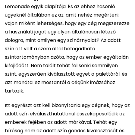
Lemonade egyik alapítója. És az ehhez hasonló
ügyeknél általában ez az, amit nehéz megérteni:
vajon miként lehetséges, hogy egy cég megszerezze
a használati jogot egy olyan általánosan létező
dologra, mint amilyen egy színárnyalat? Az adott
szín ott volt a szem által befogadható
színtartományban azóta, hogy az ember egyáltalán
kifejlődött. Nem talált tehát fel senki semmilyen
színt, egyszerűen kiválasztott egyet a palettáról, és
azt mondta: ez mostantól a cégünk imázsához
tartozik.
Itt egyrészt azt kell bizonyítania egy cégnek, hogy az
adott szín elválaszthatatlanul összekapcsolódik az
emberek fejében az adott márkával. Tehát egy
bíróság nem az adott szín gondos kiválasztását és