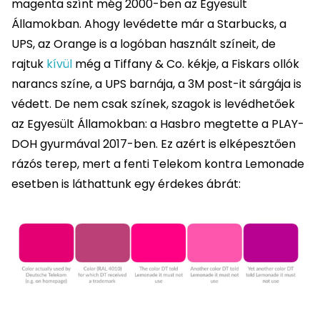
magenta színt még 2000-ben az Egyesült
Államokban. Ahogy levédette már a Starbucks, a
UPS, az Orange is a logóban használt színeit, de
rajtuk
kívül
még a Tiffany & Co. kékje, a Fiskars ollók
narancs színe, a UPS barnája, a 3M post-it sárgája is
védett. De nem csak színek, szagok is levédhetőek
az Egyesült Államokban: a Hasbro megtette a PLAY-
DOH gyurmával 2017-ben. Ez azért is elképesztően
rázós terep, mert a fenti Telekom kontra Lemonade
esetben is láthattunk egy érdekes ábrát: