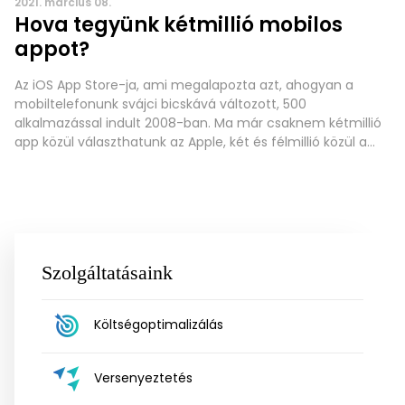
2021. március 08.
Hova tegyünk kétmillió mobilos
appot?
Az iOS App Store-ja, ami megalapozta azt, ahogyan a
mobiltelefonunk svájci bicskává változott, 500
alkalmazással indult 2008-ban. Ma már csaknem kétmillió
app közül választhatunk az Apple, két és félmillió közül a
Google üzletében. Lehetetlenség akár csak áttekinteni
ezeket, ennek pedig következménye az is, hogy az
emberek telefonján számolatlanul tobzódnak az
ottmaradt, sosem használt megoldások. De
Szolgáltatásaink
Költségoptimalizálás
Versenyeztetés