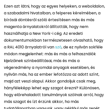
Ezen azt látni, hogy az egyes helyeken, a weboldalon,
a szabadalmi hivatalban, a felperes kérelmében, a
bírósái döntésről szóló értesítésen más és más
magenta árnyalatokról állították, hogy nem
használhatja a New York-i cég. Az eredeti
dokumentumokban természetesen olvasható, hogy
a RAL 4010 árnyalatról van
szó
, de ez nyilván sokféle
módon megjelenhet: más és más a felhasználók
kijelzőinek színbeállításai, más és más a
végeredmény a nyomdai anyagok esetében, és
nyilván más, ha az ember lefotózza az adott színt,
majd azt veszi alapul. Akkor gondoljuk csak meg,
hányféleképp lehet egy szagot érezni? Különösen,
hogy előrehaladott tanulmányok szólnak arról, hogy
más szagot és ízt érzünk akkor, ha más
tudatállapotban vagyunk, vagy például más zenét