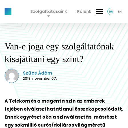
Szolgáltatásaink
Rólunk
HU
EN
Van-e joga egy szolgáltatónak
kisajátítani egy színt?
Szűcs Ádám
2019. november 07.
A Telekom és a magenta szín az emberek
fejében elválaszthatatlanul összekapcsolódott.
Ennek egyrészt oka a színválasztás, másrészt
egy sokmillió eurós/dolláros világméretű