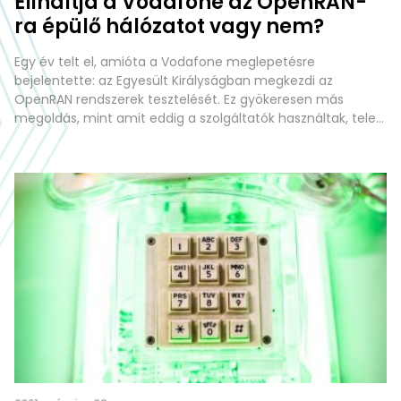
Elindítja a Vodafone az OpenRAN-
ra épülő hálózatot vagy nem?
Egy év telt el, amióta a Vodafone meglepetésre
bejelentette: az Egyesült Királyságban megkezdi az
OpenRAN rendszerek tesztelését. Ez gyökeresen más
megoldás, mint amit eddig a szolgáltatók használtak, tele
bizonytalansággal, mégis: egy egészségesebb piac
ígéretével. Egy évvel a bejelentés után lássuk, hová
jutottak? A RAN, vagyis radio access network azon eszközök
hálózatát jelenti, amik segítségével a