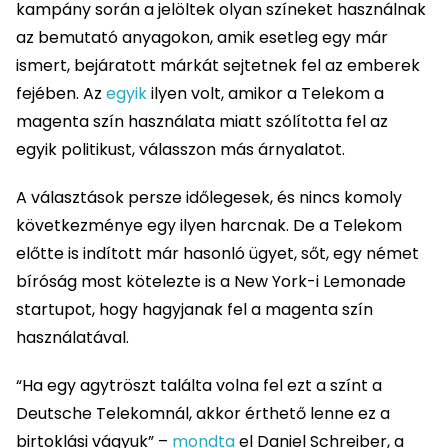
kampány során a jelöltek olyan színeket használnak
az bemutató anyagokon, amik esetleg egy már
ismert, bejáratott márkát sejtetnek fel az emberek
fejében. Az
egyik
ilyen volt, amikor a Telekom a
magenta szín használata miatt szólította fel az
egyik politikust, válasszon más árnyalatot.
A választások persze időlegesek, és nincs komoly
következménye egy ilyen harcnak. De a Telekom
előtte is indított már hasonló ügyet, sőt, egy német
bíróság most kötelezte is a New York-i Lemonade
startupot, hogy hagyjanak fel a magenta szín
használatával.
“Ha egy agytröszt találta volna fel ezt a színt a
Deutsche Telekomnál, akkor érthető lenne ez a
birtoklási vágyuk” –
mondta
el Daniel Schreiber, a