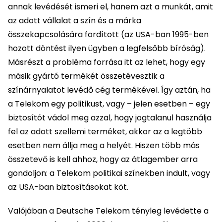
annak levédését ismeri el, hanem azt a munkát, amit
az adott vállalat a szín és a márka
összekapcsolására fordított (az USA-ban 1995-ben
hozott döntést ilyen ügyben a legfelsőbb bíróság).
Másrészt a probléma forrása itt az lehet, hogy egy
másik gyártó termékét összetévesztik a
színárnyalatot levédő cég termékével. Így aztán, ha
a Telekom egy politikust, vagy – jelen esetben – egy
biztosítót vádol meg azzal, hogy jogtalanul használja
fel az adott szellemi terméket, akkor az a legtöbb
esetben nem állja meg a helyét. Hiszen több más
összetevő is kell ahhoz, hogy az átlagember arra
gondoljon: a Telekom politikai színekben indult, vagy
az USA-ban biztosításokat köt.
Valójában a Deutsche Telekom tényleg levédette a