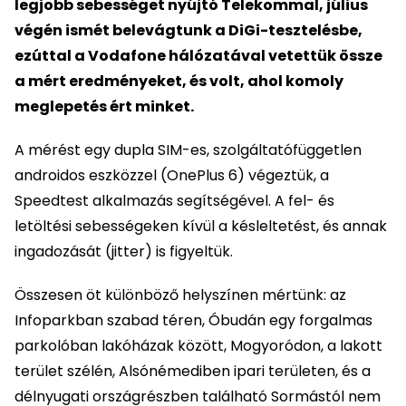
legjobb sebességet nyújtó Telekommal, július
végén ismét belevágtunk a DiGi-tesztelésbe,
ezúttal a Vodafone hálózatával vetettük össze
a mért eredményeket, és volt, ahol komoly
meglepetés ért minket.
A mérést egy dupla SIM-es, szolgáltatófüggetlen
androidos eszközzel (OnePlus 6) végeztük, a
Speedtest alkalmazás segítségével. A fel- és
letöltési sebességeken kívül a késleltetést, és annak
ingadozását (jitter) is figyeltük.
Összesen öt különböző helyszínen mértünk: az
Infoparkban szabad téren, Óbudán egy forgalmas
parkolóban lakóházak között, Mogyoródon, a lakott
terület szélén, Alsónémediben ipari területen, és a
délnyugati országrészben található Sormástól nem