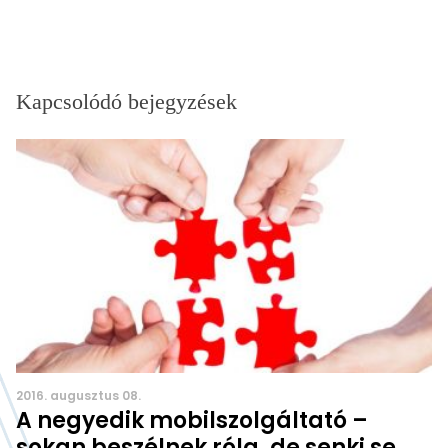
Kapcsolódó bejegyzések
2016. augusztus 08.
A negyedik mobilszolgáltató –
sokan beszélnek róla, de senki se