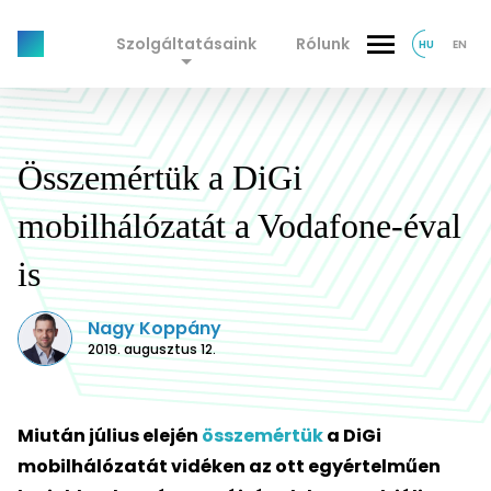
Szolgáltatásaink
Rólunk
HU
EN
Összemértük a DiGi
mobilhálózatát a Vodafone-éval
is
Nagy Koppány
2019. augusztus 12.
Miután július elején
összemértük
a DiGi
mobilhálózatát vidéken az ott egyértelműen