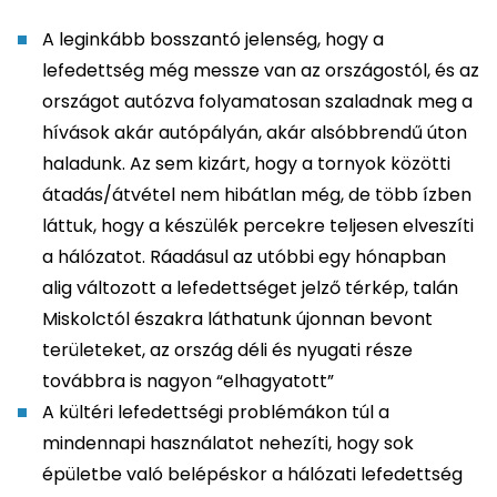
A leginkább bosszantó jelenség, hogy a
lefedettség még messze van az országostól, és az
országot autózva folyamatosan szaladnak meg a
hívások akár autópályán, akár alsóbbrendű úton
haladunk. Az sem kizárt, hogy a tornyok közötti
átadás/átvétel nem hibátlan még, de több ízben
láttuk, hogy a készülék percekre teljesen elveszíti
a hálózatot. Ráadásul az utóbbi egy hónapban
alig változott a lefedettséget jelző térkép, talán
Miskolctól északra láthatunk újonnan bevont
területeket, az ország déli és nyugati része
továbbra is nagyon “elhagyatott”
A kültéri lefedettségi problémákon túl a
mindennapi használatot nehezíti, hogy sok
épületbe való belépéskor a hálózati lefedettség