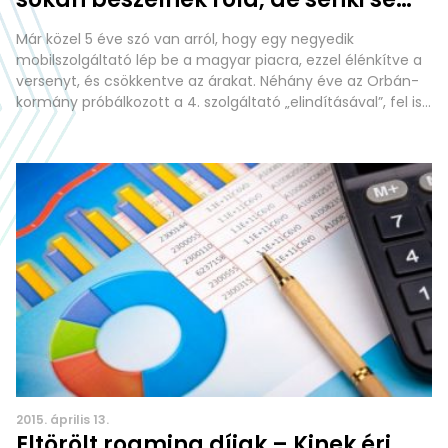
látta… és szerintem nem is fogja…
Már közel 5 éve szó van arról, hogy egy negyedik
mobilszolgáltató lép be a magyar piacra, ezzel élénkítve a
versenyt, és csökkentve az árakat. Néhány éve az Orbán-
kormány próbálkozott a 4. szolgáltató „elindításával”, fel is
állította a managementet, de ezzel egyszer csak
felhagyott, elküldte a felvett embereket. 2 éve, amikor az
NMHH újabb frekvenciacsomagokat értékesített,
2015. április 13.
Eltörölt roaming díjak – Kinek éri