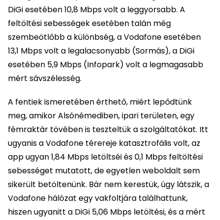
DiGi esetében 10,8 Mbps volt a leggyorsabb. A
feltöltési sebességek esetében talán még
szembeötlőbb a különbség, a Vodafone esetében
13,1 Mbps volt a legalacsonyabb (Sormás), a DiGi
esetében 5,9 Mbps (Infopark) volt a legmagasabb
mért sávszélesség.
A fentiek ismeretében érthető, miért lepődtünk
meg, amikor Alsónémediben, ipari területen, egy
fémraktár tövében is teszteltük a szolgáltatókat. Itt
ugyanis a Vodafone térereje katasztrofális volt, az
app ugyan 1,84 Mbps letöltséi és 0,1 Mbps feltöltési
sebességet mutatott, de egyetlen weboldalt sem
sikerült betöltenünk. Bár nem kerestük, úgy látszik, a
Vodafone hálózat egy vakfoltjára találhattunk,
hiszen ugyanitt a DiGi 5,06 Mbps letöltési, és a mért