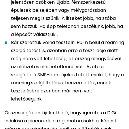
jelentősen csökken, újabb, fémszerkezetű
épületek belsejében vagy mélygarázsban
teljesen meg is szűnik. A lifteket jobb, ha szóba
sem hozzuk. Ha épp telefonon beszélünk, jobb, ha
a lépcsőt választjuk…
Bár szerettük volna tesztelni EU-n belül a roaming
szolgáltatást is, azonban erre a teszt ideje alatt
még nem volt lehetőség, az ország elhagyásával
az előfizetés elérhetetlenné vált. Azóta a
szolgáltató SMS-ben tájékoztatott minket, hogy a
roaming szolgáltatásuk beüzemelték, ennek
tesztelésére azonban már nem volt
lehetőségünk.
Összességében kijelenthető, hogy ígéretes a DiGi
indulása a piacon, de a régi motorosokhoz képest
még gyerekcipőben jár, amit az előfizetők csak