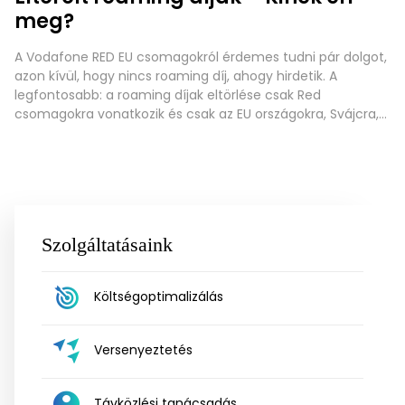
meg?
A Vodafone RED EU csomagokról érdemes tudni pár dolgot,
azon kívül, hogy nincs roaming díj, ahogy hirdetik. A
legfontosabb: a roaming díjak eltörlése csak Red
csomagokra vonatkozik és csak az EU országokra, Svájcra,
Törökországra és Izlandra érvényes, más, egyedi tarifákkal
rendelkező előfizetőkre nincs hatása. A Red csomagoknál
megszokott korlátlan belföldi hívás, SMS, MMS küldés
vonatkozik
Szolgáltatásaink
Költségoptimalizálás
Versenyeztetés
Távközlési tanácsadás