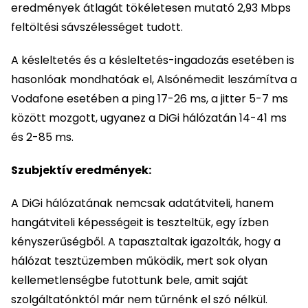
eredmények átlagát tökéletesen mutató 2,93 Mbps
feltöltési sávszélességet tudott.
A késleltetés és a késleltetés-ingadozás esetében is
hasonlóak mondhatóak el, Alsónémedit leszámítva a
Vodafone esetében a ping 17-26 ms, a jitter 5-7 ms
között mozgott, ugyanez a DiGi hálózatán 14-41 ms
és 2-85 ms.
Szubjektív eredmények:
A DiGi hálózatának nemcsak adatátviteli, hanem
hangátviteli képességeit is teszteltük, egy ízben
kényszerűségből. A tapasztaltak igazolták, hogy a
hálózat tesztüzemben működik, mert sok olyan
kellemetlenségbe futottunk bele, amit saját
szolgáltatónktól már nem tűrnénk el szó nélkül.