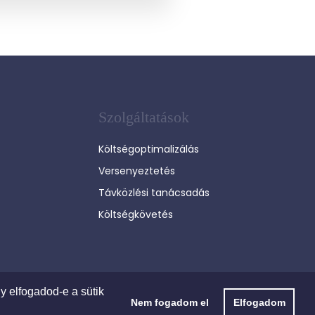
Szolgáltatások
Költségoptimalizálás
Versenyeztetés
Távközlési tanácsadás
Költségkövetés
y elfogadod-e a sütik
Nem fogadom el
Elfogadom
© 2003-2026 SciamuS | Minden Jog fenntartva!