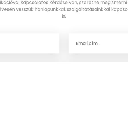
ációval kapcsolatos kérdése van, szeretne megismerni 
zívesen vesszük honlapunkkal, szolgáltatásainkkal kapcsola
is.