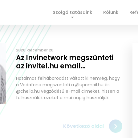
Szolgáltatásaink
Rólunk
Ref
2020. december 20.
Az Invinetwork megszünteti
az invitel.hu email
végződéseket
Hatalmas felháborodást váltott ki nemrég, hogy
a Vodafone megszünteti a @upcmail.hu és
@chello.hu végződésű e-mail címeket, hiszen a
felhasználók ezeket a mai napig használják
levelezésre, és sok szolgáltatásra ezek jelentik
nekik az elsődleges azonosítót. Most az
Invinetwork gondolta úgy, hogy a gigacég
nyomdokaiban járva hasonlóképp tesz. Ugrik
Következő oldal
minden @globonet.hu, @invitel.hu, @vnet.hu,
@fibermail.hu email cím. Információink