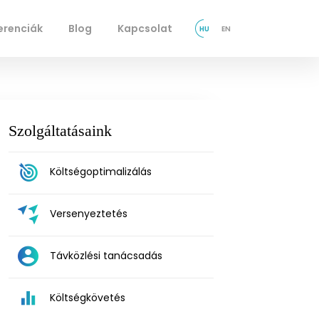
erenciák
Blog
Kapcsolat
HU
EN
Szolgáltatásaink
Költségoptimalizálás
Versenyeztetés
Távközlési tanácsadás
Költségkövetés