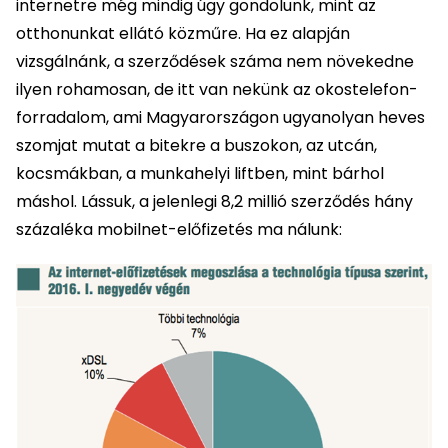
internetre még mindig úgy gondolunk, mint az
otthonunkat ellátó közműre. Ha ez alapján
vizsgálnánk, a szerződések száma nem növekedne
ilyen rohamosan, de itt van nekünk az okostelefon-
forradalom, ami Magyarországon ugyanolyan heves
szomjat mutat a bitekre a buszokon, az utcán,
kocsmákban, a munkahelyi liftben, mint bárhol
máshol. Lássuk, a jelenlegi 8,2 millió szerződés hány
százaléka mobilnet-előfizetés ma nálunk: