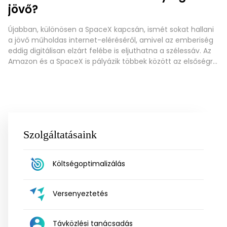
jövő?
Újabban, különösen a SpaceX kapcsán, ismét sokat hallani
a jövő műholdas internet-eléréséről, amivel az emberiség
eddig digitálisan elzárt felébe is eljuthatna a szélessáv. Az
Amazon és a SpaceX is pályázik többek között az elsőségre,
ami nem is annyira elsőség, hiszen már ma is több
szolgáltatótól előfizethetünk műholdas netre. Öntsünk
tiszta vizet a pohárba! Most megválaszoljuk
Szolgáltatásaink
Költségoptimalizálás
Versenyeztetés
Távközlési tanácsadás