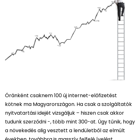
Óránként csaknem 100 új internet-előfizetést
kötnek ma Magyarországon. Ha csak a szolgáltatók
nyitvatartási idejét vizsgáljuk – hiszen csak akkor
tudunk szerződni -, több mint 300-at. Úgy tűnik, hogy
a növekedés alig vesztett a lendületből az elmúlt
években, továbbra is masszív felfelé ívelést