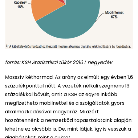
forrás: KSH Statisztikai tükör 2016 I. negyedév
Masszív kétharmad. Az arány az elmúlt egy évben 1,6
százalékponttal nőtt. A vezeték nélküli szegmens 13
százalékkal bővült, amit a KSH az egyre inkább
megfizethető mobilnettel és a szolgáltatók gyors
alkalmazkodásával magyaráz. Mi azért
hozzátennénk a nemzetközi tapasztalataink alapján:
lehetne ez olcsóbb is. De, mint látjuk, így is vesszük a
gigabájtokat, mint a cukrot.