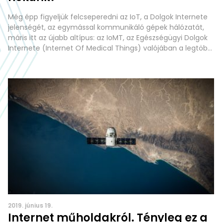
Még épp figyeljük felcseperedni az IoT, a Dolgok Internete
jelenségét, az egymással kommunikáló gépek hálózatát,
máris itt az újabb altípus: az IoMT, az Egészségügyi Dolgok
Internete (Internet Of Medical Things) valójában a legtöbb
közvetlen hasznot képes hozni általában az emberiség
számára. Miről is van szó? Arról, hogy amennyiben az
emberek egyre nagyobb része visel magán
2019. június 19.
Internet műholdakról. Tényleg ez a