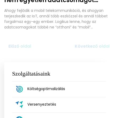
nem egyetlen adatcsomagot
használ mindenki?
Ahogy fejlődik a mobil telekommunikáció, és ahogyan
terjeszkedik az IoT, annál több eszközzel és annál többet
forgalmaz egy-egy ember. Logikus lenne, hogy az
adatcsomagokat többé ne “otthoni” és “mobil”
kategóriában különítsük el, hanem mindenkinek legyen egy
személyes kvótája, és esetleg legyen egy háztartásnak is
ugyanilyen, ahogy sok felhőszolgáltatás esetében már
Előző oldal
Következő oldal
megszokhattuk. Bejelentkezünk, elérhetjük a személyes
Szolgáltatásaink
Költségoptimalizálás
Versenyeztetés