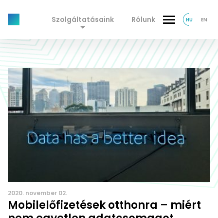
Szolgáltatásaink
Rólunk
HU
EN
2020. november 02.
Mobilelőfizetések otthonra – miért